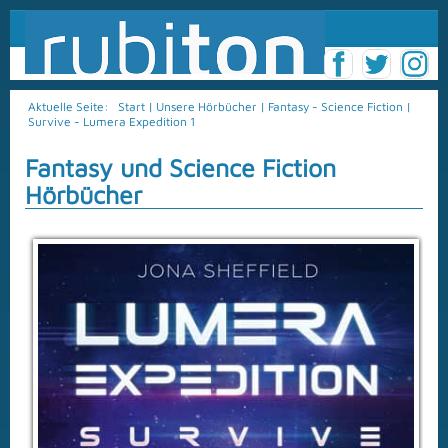
Aktuelle Seite:
Start
|
Unsere Hörbücher
|
Fantasy - Science Fiction
|
Survive - Lumera Expedition 1
Fantasy und Science Fiction
Hörbücher