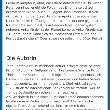
Freiheitskämpferin, ahnt, dass mehr dahintersteckt. Ihr Vater,
Peter Jennings, erlebt die Folgen des Eingriffs selbst auf
dramatische Weise. Auch FBI-Agent John Stanhope ist sich
nicht sicher, ob der Staat die Klima-Apokalypse abwenden
kann. Die letzte Hoffnung der Menschheit könnten gigantische
Raumschiffe sein, die Kurs auf ein anderes Sonnensystem
nehmen. Ankunftsziel ist der Planet Lumera. Ankunftszeit: das
24. Jahrhundert. Kann sich die Menschheit retten und den
Fortbestand sichern? Oder ist sie sich selbst ihr größter Feind?
Die Autorin
Jona Sheffield ist Deutschlands aktuell erfolgreichste Science-
Fiction-Autorin im Selfpublishing. Ihre Lumera Science Fiction
Thriller-Reihe startet mit der Trilogie "Lumera Expedition". Alle
Bände sind deutsche Bestseller geworden und haben bereits
zehntausende Leser*innen begeistert. Sheffield, Jahrgang
1978, studierte internationale Seeverkehrswirtschaft, weil sie
fremde Destinationen schon immer faszinierten.
Als Geschäftsführerin eines Düsseldorfer Medienunternehmens
leitete sie eine Redaktion und veröffentlichte zahlreiche
eigene Texte. Anschließend kombinierte sie mit der
Erschaffung des Lumera-Universums ihre Leidenschaften für