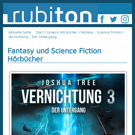
Aktuelle Seite:
Start
|
Unsere Hörbücher
|
Fantasy - Science Fiction
|
Vernichtung - Der Untergang
Fantasy und Science Fiction
Hörbücher