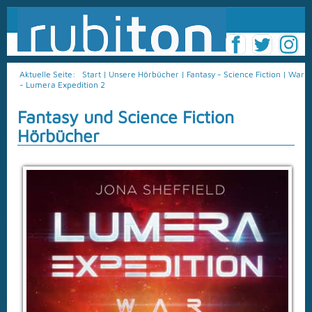
Aktuelle Seite:
Start
|
Unsere Hörbücher
|
Fantasy - Science Fiction
|
War
- Lumera Expedition 2
Fantasy und Science Fiction
Hörbücher