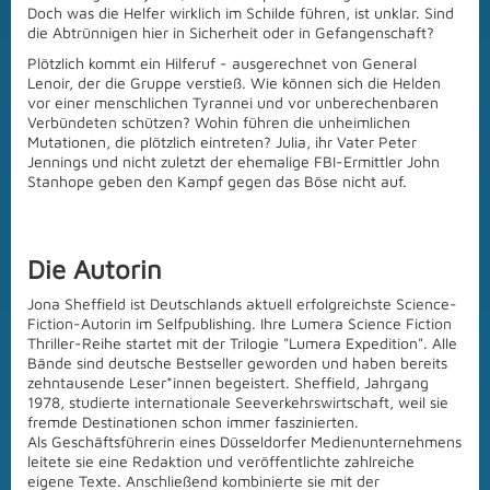
Doch was die Helfer wirklich im Schilde führen, ist unklar. Sind
die Abtrünnigen hier in Sicherheit oder in Gefangenschaft?
Plötzlich kommt ein Hilferuf - ausgerechnet von General
Lenoir, der die Gruppe verstieß. Wie können sich die Helden
vor einer menschlichen Tyrannei und vor unberechenbaren
Verbündeten schützen? Wohin führen die unheimlichen
Mutationen, die plötzlich eintreten? Julia, ihr Vater Peter
Jennings und nicht zuletzt der ehemalige FBI-Ermittler John
Stanhope geben den Kampf gegen das Böse nicht auf.
Die Autorin
Jona Sheffield ist Deutschlands aktuell erfolgreichste Science-
Fiction-Autorin im Selfpublishing. Ihre Lumera Science Fiction
Thriller-Reihe startet mit der Trilogie "Lumera Expedition". Alle
Bände sind deutsche Bestseller geworden und haben bereits
zehntausende Leser*innen begeistert. Sheffield, Jahrgang
1978, studierte internationale Seeverkehrswirtschaft, weil sie
fremde Destinationen schon immer faszinierten.
Als Geschäftsführerin eines Düsseldorfer Medienunternehmens
leitete sie eine Redaktion und veröffentlichte zahlreiche
eigene Texte. Anschließend kombinierte sie mit der