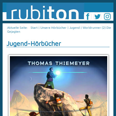
Aktuelle Seite:
Start
|
Unsere Hörbücher
|
Jugend
|
Worldrunner (2) Die
Gejagten
Jugend-Hörbücher