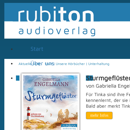
Start
Über uns
Aktuelle Seite:
Start
|
Unsere Hörbücher
|
Unterhaltung
Sturmgeflüste
Unsere Hörbücher
von Gabriella Eng
Kinder
Jugend
Für Tinka sind ihre F
Fantasy - Science
kennenlernt, der sie
Fiction
Bald aber merkt Tink
Krimi - Thriller
mehr Infos
Unterhaltung
Sachbuch