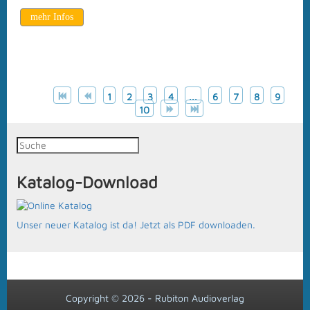
mehr Infos
Seite 2 von 10
1
2
3
4
...
6
7
8
9
10
Katalog-Download
Unser neuer Katalog ist da! Jetzt als PDF downloaden.
Copyright © 2026 - Rubiton Audioverlag