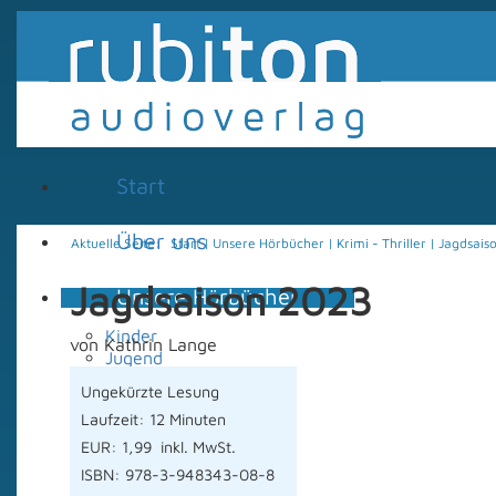
Start
Über uns
Aktuelle Seite:
Start
|
Unsere Hörbücher
|
Krimi - Thriller
|
Jagdsais
Jagdsaison 2023
Unsere Hörbücher
Kinder
von Kathrin Lange
Jugend
Fantasy - Science
Ungekürzte Lesung
Fiction
Laufzeit: 12 Minuten
Krimi - Thriller
Unterhaltung
EUR: 1,99 inkl. MwSt.
Sachbuch
ISBN: 978-3-948343-08-8