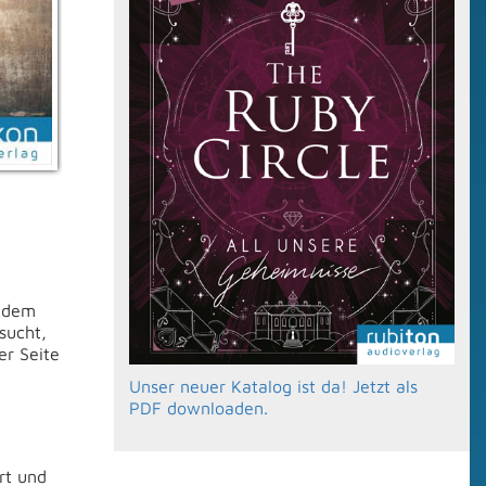
s dem
sucht,
er Seite
Unser neuer Katalog ist da! Jetzt als
PDF downloaden.
rt und